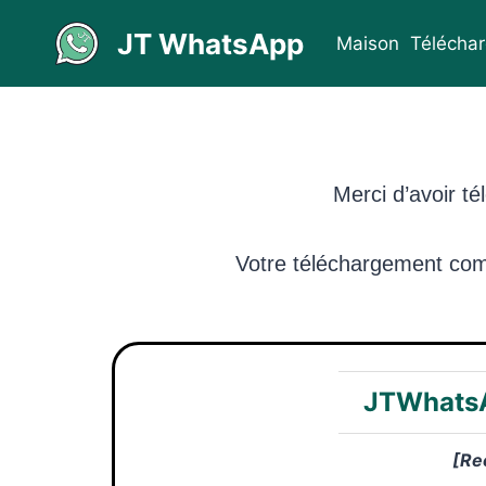
Aller
JT WhatsApp
au
Maison
Téléchar
contenu
Merci d’avoir t
Votre téléchargement com
JTWhatsA
[Re