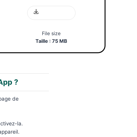
Télécharger
File size
Taille : 75 MB
App ?
 page de
ctivez-la.
appareil.