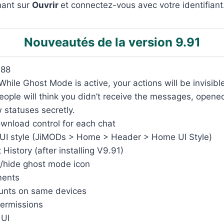
nant sur
Ouvrir
et connectez-vous avec votre identifiant
Nouveautés de la version 9.91
.88
le Ghost Mode is active, your actions will be invisible
people will think you didn’t receive the messages, opene
 statuses secretly.
nload control for each chat
I style (JiMODs > Home > Header > Home UI Style)
istory (after installing V9.91)
/hide ghost mode icon
ments
unts on same devices
ermissions
 UI